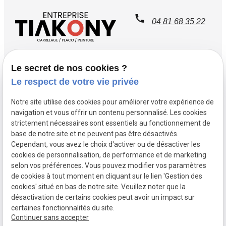
04 81 68 35 22
Le secret de nos cookies ?
Du Lundi au Dimanche
61 Rue Raymond
Le respect de votre vie privée
de 8h00-17h00
Teissere
13009 MARSEILLE
Notre site utilise des cookies pour améliorer votre expérience de
navigation et vous offrir un contenu personnalisé. Les cookies
strictement nécessaires sont essentiels au fonctionnement de
base de notre site et ne peuvent pas être désactivés.
Siret: :
89259642000018
Cependant, vous avez le choix d'activer ou de désactiver les
Mentions légales
cookies de personnalisation, de performance et de marketing
Politique de
Gestion
selon vos préférences. Vous pouvez modifier vos paramètres
de cookies à tout moment en cliquant sur le lien 'Gestion des
confidentialité
des
cookies' situé en bas de notre site. Veuillez noter que la
cookies
désactivation de certains cookies peut avoir un impact sur
Plan du site
certaines fonctionnalités du site.
Continuer sans accepter